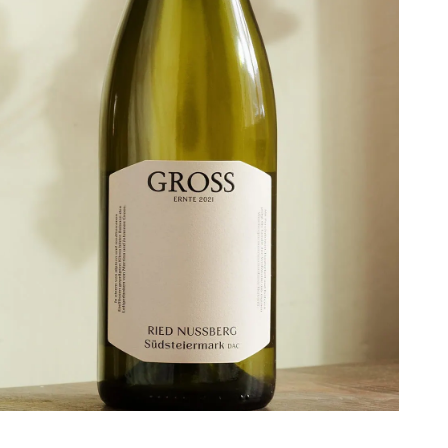
Bei Martina und Johannes in der
Südsteiermark bekommt man elegante
Weißweine. Und jetzt drei mehr: Jakobi,
Mitzi und Bartholi gibt’s ab sofort dort.
www.gross.at