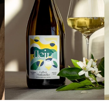
Feeling Flein yet? Gönn dir sortenreine
Traubensäfte von Maria und Michael und
allen anderen Produzent:innen von Flein.
www.flein.net