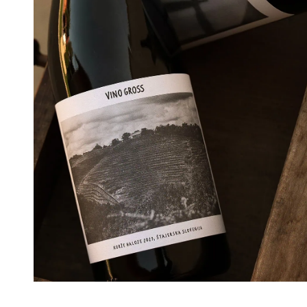
Hier geht’s zu Maria und Michaels Weingut
in Slowenien – und ihrem Onlineshop, in
dem es viel zu entdecken gibt: feinen Wein
und auch Flein. www.vinogross.com