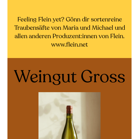
Feeling Flein yet? Gönn dir sortenreine
Traubensäfte von Maria und Michael und
allen anderen Produzent:innen von Flein.
www.flein.net
Weingut Gross